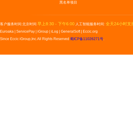
黑名单项目
早上8:30 - 下午6:00
全天24小时支
客户服务时间:北京时间
人工智能服务时间:
Euroaka
|
ServicePay
|
iGroup
|
iLog
|
GeneralSoft
|
Eccic.org
Since Eccic iGroup,Inc.All Rights Reserved
蜀ICP备11026271号
.