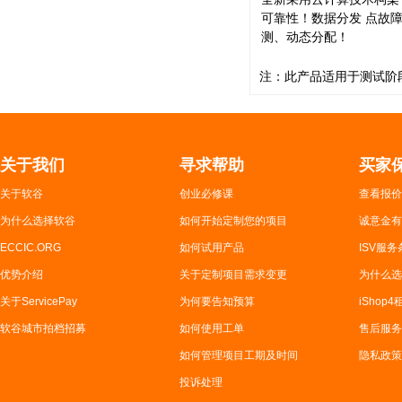
可靠性！数据分发 点故
测、动态分配！
注：此产品适用于测试阶
关于我们
寻求帮助
买家
关于软谷
创业必修课
查看报价
为什么选择软谷
如何开始定制您的项目
诚意金有
ECCIC.ORG
如何试用产品
ISV服务
优势介绍
关于定制项目需求变更
为什么选
关于ServicePay
为何要告知预算
iShop
软谷城市拍档招募
如何使用工单
售后服务
如何管理项目工期及时间
隐私政策
投诉处理