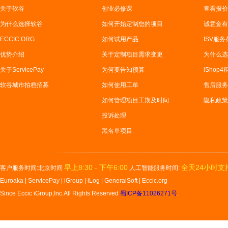
关于软谷
创业必修课
查看报价
为什么选择软谷
如何开始定制您的项目
诚意金有
ECCIC.ORG
如何试用产品
ISV服务
优势介绍
关于定制项目需求变更
为什么选
关于ServicePay
为何要告知预算
iShop
软谷城市拍档招募
如何使用工单
售后服务
如何管理项目工期及时间
隐私政策
投诉处理
黑名单项目
早上8:30 - 下午6:00
全天24小时支
客户服务时间:北京时间
人工智能服务时间:
Euroaka
|
ServicePay
|
iGroup
|
iLog
|
GeneralSoft
|
Eccic.org
Since Eccic iGroup,Inc.All Rights Reserved
蜀ICP备11026271号
.